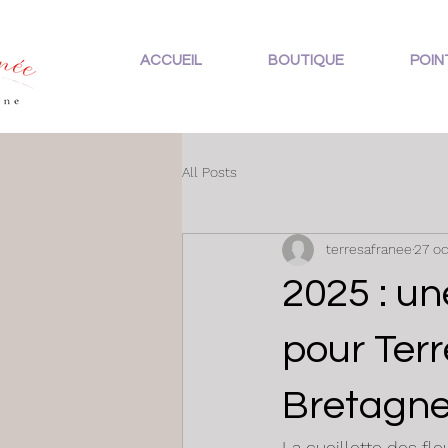
ACCUEIL
BOUTIQUE
POIN
All Posts
terresafranee
27 oc
2025 : une
pour Terr
Bretagn
La cueillette des fle