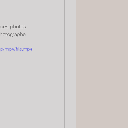
ques photos 
photographe 
0p/mp4/file.mp4