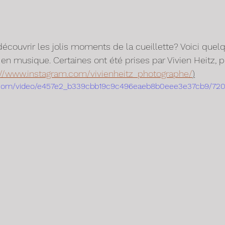
écouvrir les jolis moments de la cueillette? Voici quel
 musique. Certaines ont été prises par Vivien Heitz, 
://www.instagram.com/vivienheitz_photographe/
)
tic.com/video/e457e2_b339cbb19c9c496eaeb8b0eee3e37cb9/72