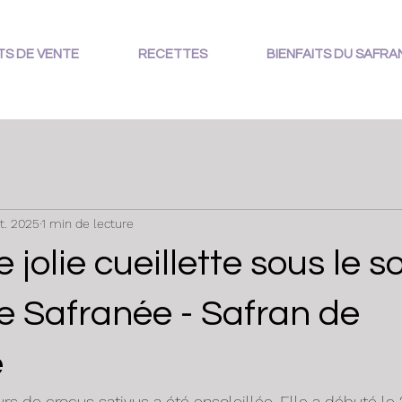
TS DE VENTE
RECETTES
BIENFAITS DU SAFRA
t. 2025
1 min de lecture
 jolie cueillette sous le so
e Safranée - Safran de
e
urs de crocus sativus a été ensoleillée. Elle a débuté l